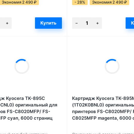
Экономия 2 490
₽
- 28%
Экономия 2 490
₽
дж Kyocera TK-895C
Картридж Kyocera TK-895
CNL0) оригинальный для
(1T02K0BNL0) оригинальн
ров FS-C8020MFP/ FS-
принтеров FS-C8020MFP/ 
P cyan, 6000 страниц
C8025MFP magenta, 6000 