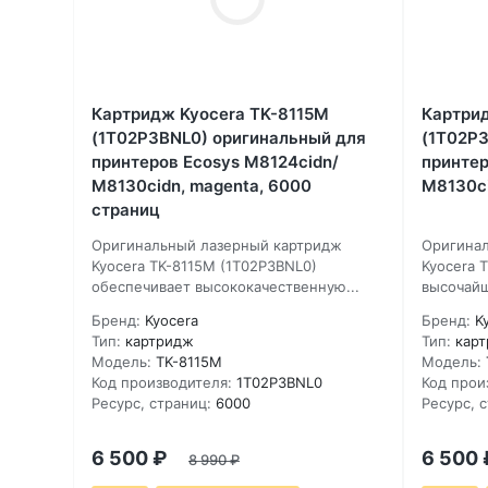
Картридж Kyocera TK-8115M
Картрид
(1T02P3BNL0) оригинальный для
(1T02P3
принтеров Ecosys M8124cidn/
принтер
M8130cidn, magenta, 6000
M8130ci
страниц
Оригинальный лазерный картридж
Оригинал
Kyocera TK-8115M (1T02P3BNL0)
Kyocera 
обеспечивает высококачественную...
высочайш
Бренд:
Kyocera
Бренд:
K
Тип:
картридж
Тип:
кар
Модель:
TK-8115M
Модель:
Код производителя:
1T02P3BNL0
Код прои
Ресурс, страниц:
6000
Ресурс, 
6 500
₽
6 500
8 990
₽