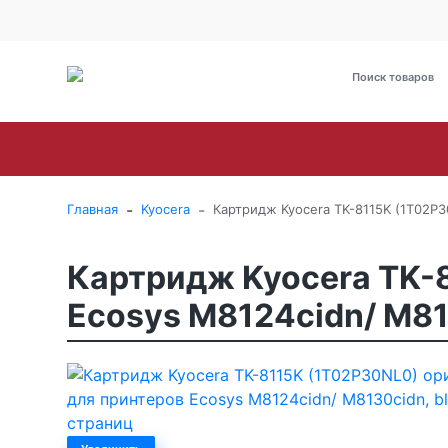
О Компании
Оплата
Доставка
Гарантия и сервис
Brother
Canon
Epson
HP
Kyoce
-
-
Главная
Kyocera
Картридж Kyocera TK-8115K (1T02P3
Картридж Kyocera TK-
Ecosys M8124cidn/ M81