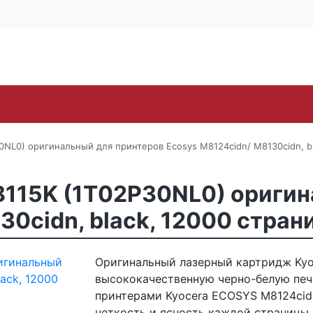
Контакты
Каширское ш., 25Б, стр. 
+7 (495) 646-
Поиск
ra
Lexmark
OKI
Panasonic
Pantum
Ric
0NL0) оригинальный для принтеров Ecosys M8124cidn/ M8130cidn, bl
8115K (1T02P30NL0) оригин
30cidn, black, 12000 стран
Оригинальный лазерный картридж Kyoc
высококачественную черно-белую печ
принтерами Kyocera ECOSYS M8124cidn
четкость и ясность каждой страницы. 