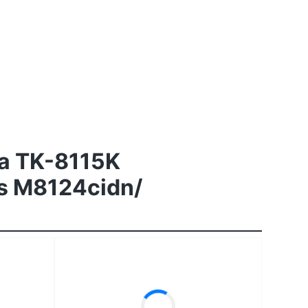
a TK-8115K
s M8124cidn/