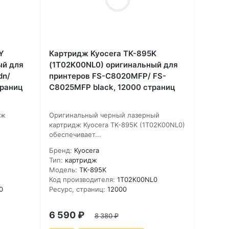
Y
Картридж Kyocera TK-895K
ый для
(1T02K00NL0) оригинальный для
dn/
принтеров FS-C8020MFP/ FS-
траниц
C8025MFP black, 12000 страниц
дж
Оригинальный черный лазерный
картридж Kyocera TK-895K (1T02K00NL0)
обеспечивает...
Бренд:
Kyocera
Тип:
картридж
Модель:
TK-895K
Код производителя:
1T02K00NL0
0
Ресурс, страниц:
12000
6 590
₽
8 380
₽