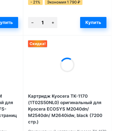
- 21%
Экономия 1 790
₽
Скидка!
M
Картридж Kyocera TK-1170
ый для
(1T02S50NL0) оригинальный для
FS-
Kyocera ECOSYS M2040dn/
страниц
M2540dn/ M2640idw, black (7200
стр.)