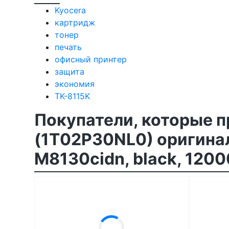
Kyocera
картридж
тонер
печать
офисный принтер
защита
экономия
TK-8115K
Покупатели, которые 
(1T02P30NL0) оригина
M8130cidn, black, 120