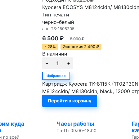
Kyocera ECOSYS M8124cidn/ M8130cid
Тип печати
черно-белый
арт.
TS-1508205
6 500
₽
8 990
₽
- 28%
Экономия
2 490
₽
В наличии
Избранное
Картридж Kyocera TK-8115K (1T02P30N
M8124cidn/ M8130cidn, black, 12000 с
Перейти в корзину
вим куда
Часы работы
Га
о
ка
Пн-Пт 09:00-18:00
м по всей
Гар