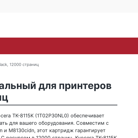
4 офис 514
Личный кабинет
0
0
Корзина
16-57
пуста
oh
Samsung
Toshiba
Xerox
ЗИП
Стр
ack, 12000 страниц
альный для принтеров
иц
era TK-8115K (1T02P30NL0) обеспечивает
ать для вашего оборудования. Совместим с
 и M8130cidn, этот картридж гарантирует
С ресурсом в 12000 страниц, Kyocera TK-8115K