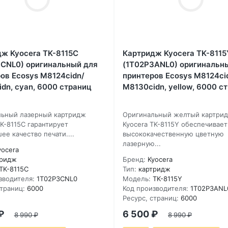
ж Kyocera TK-8115C
Картридж Kyocera TK-8115
CNL0) оригинальный для
(1T02P3ANL0) оригинальн
ов Ecosys M8124cidn/
принтеров Ecosys M8124ci
dn, cyan, 6000 страниц
M8130cidn, yellow, 6000 с
ьный лазерный картридж
Оригинальный желтый картри
TK-8115C гарантирует
Kyocera TK-8115Y обеспечивает
ее качество печати....
высококачественную цветную
лазерную...
yocera
тридж
Бренд:
Kyocera
TK-8115C
Тип:
картридж
зводителя:
1T02P3CNL0
Модель:
TK-8115Y
страниц:
6000
Код производителя:
1T02P3ANL
Ресурс, страниц:
6000
₽
6 500
₽
8 990
₽
8 990
₽