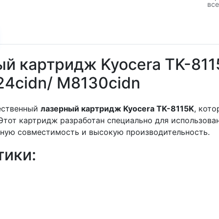
все
й картридж Kyocera TK-811
24cidn/ M8130cidn
ественный
лазерный картридж Kyocera TK-8115K
, кот
Этот картридж разработан специально для использова
ьную совместимость и высокую производительность.
тики: