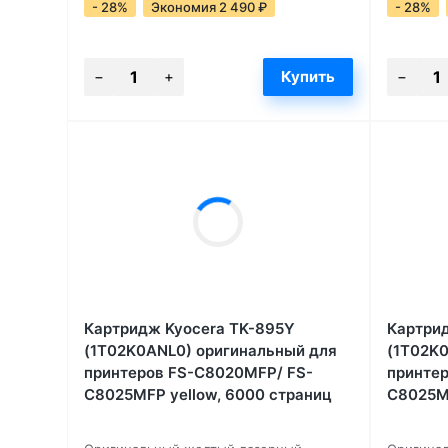
- 28%
Экономия 2 490
₽
- 28%
Картридж Kyocera TK-895Y
Картри
(1T02K0ANL0) оригинальный для
(1T02K0
принтеров FS-C8020MFP/ FS-
принте
C8025MFP yellow, 6000 страниц
C8025MF