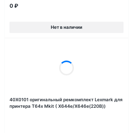
0
₽
Нет в наличии
40X0101 оригинальный ремкомплект Lexmark для
принтера T64x Mkit ( X644e/X646e(220B))