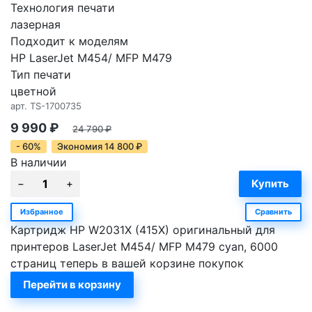
Технология печати
лазерная
Подходит к моделям
HP LaserJet M454/ MFP M479
Тип печати
цветной
арт.
TS-1700735
9 990
₽
24 790
₽
- 60%
Экономия
14 800
₽
В наличии
Избранное
Сравнить
Картридж HP W2031X (415X) оригинальный для
принтеров LaserJet M454/ MFP M479 cyan, 6000
страниц теперь в вашей корзине покупок
Перейти в корзину