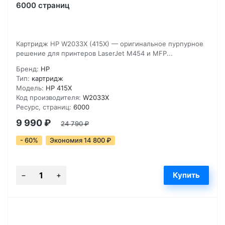
6000 страниц
Картридж HP W2033X (415X) — оригинальное пурпурное
решение для принтеров LaserJet M454 и MFP...
Бренд:
HP
Тип:
картридж
Модель:
HP 415X
Код производителя:
W2033X
Ресурс, страниц:
6000
9 990
₽
24 790
₽
- 60%
Экономия 14 800
₽