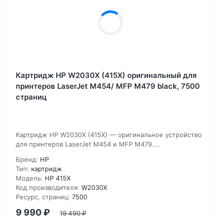
Картридж HP W2030X (415X) оригинальный для
принтеров LaserJet M454/ MFP M479 black, 7500
страниц
Картридж HP W2030X (415X) — оригинальное устройство
для принтеров LaserJet M454 и MFP M479....
Бренд:
HP
Тип:
картридж
Модель:
HP 415X
Код производителя:
W2030X
Ресурс, страниц:
7500
9 990
₽
19 490
₽