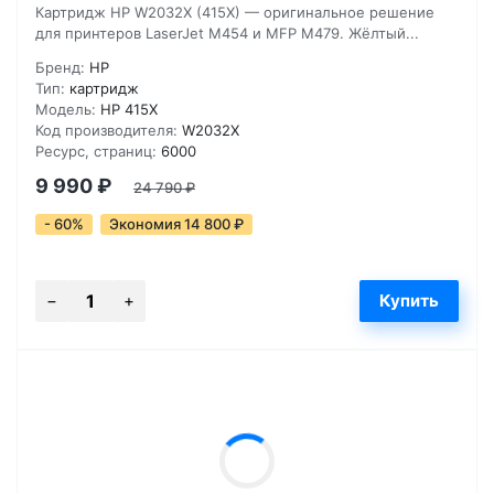
Картридж HP W2032X (415X) — оригинальное решение
для принтеров LaserJet M454 и MFP M479. Жёлтый...
Бренд:
HP
Тип:
картридж
Модель:
HP 415X
Код производителя:
W2032X
Ресурс, страниц:
6000
9 990
₽
24 790
₽
- 60%
Экономия 14 800
₽