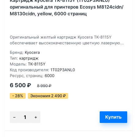
Картридж Kyocera TK-8115Y (1T02P3ANL0)
оригинальный для принтеров Ecosys M8124cidn/
M8130cidn, yellow, 6000 страниц
Оригинальный желтый картридж Kyocera TK-8115Y
обеспечивает высококачественную цветную лазерную...
Бренд:
Kyocera
Тип:
картридж
Модель:
TK-8115Y
Код производителя:
1T02P3ANL0
Ресурс, страниц:
6000
6 500
₽
8 990
₽
- 28%
Экономия 2 490
₽