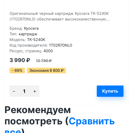
Оригинальный черный картридж Kyocera TK-5240K
(1T02R70NL0) обеспечивает высококачественную...
Бренд:
Kyocera
Тип:
картридж
Модель:
TK-5240K
Код производителя:
1T02R70NL0
Ресурс, страниц:
4000
3 990
₽
12 790
₽
- 69%
Экономия 8 800
₽
Рекомендуем
посмотреть (
Сравнить
все
)