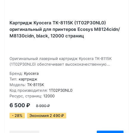
Картридж Kyocera TK-8115K (1T02P30NL0)
оригинальный для принтеров Ecosys M8124cidn/
M8130cidn, black, 12000 страниц
Оригинальный лазерный картридж Kyocera TK-8115K
(1T02P30NL0) обеспечивает высококачественную...
Бренд:
Kyocera
Тип:
картридж
Модель:
TK-8115K
Код производителя:
1T02P30NL0
Ресурс, страниц:
12000
6 500
₽
8 990
₽
- 28%
Экономия 2 490
₽