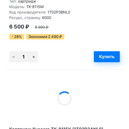
Тип:
картридж
Модель:
TK-8115M
Код производителя:
1T02P3BNL0
Ресурс, страниц:
6000
6 500
₽
8 990
₽
- 28%
Экономия 2 490
₽