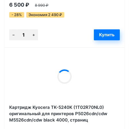
6 500
₽
8 990
₽
- 28%
Экономия 2 490
₽
Картридж Kyocera TK-5240K (1T02R70NL0)
оригинальный для принтеров P5026cdn/cdw
M5526cdn/cdw black 4000, страниц