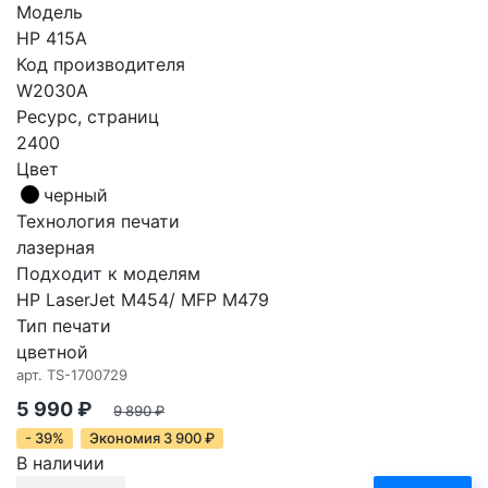
Модель
HP 415A
Код производителя
W2030A
Ресурс, страниц
2400
Цвет
черный
Технология печати
лазерная
Подходит к моделям
HP LaserJet M454/ MFP M479
Тип печати
цветной
арт.
TS-1700729
5 990
₽
9 890
₽
- 39%
Экономия
3 900
₽
В наличии