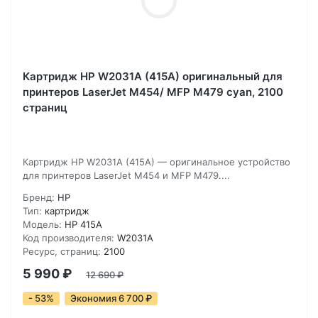
Картридж HP W2031A (415A) оригинальный для
принтеров LaserJet M454/ MFP M479 cyan, 2100
страниц
Картридж HP W2031A (415A) — оригинальное устройство
для принтеров LaserJet M454 и MFP M479....
Бренд:
HP
Тип:
картридж
Модель:
HP 415A
Код производителя:
W2031A
Ресурс, страниц:
2100
5 990
₽
12 690
₽
- 53%
Экономия 6 700
₽