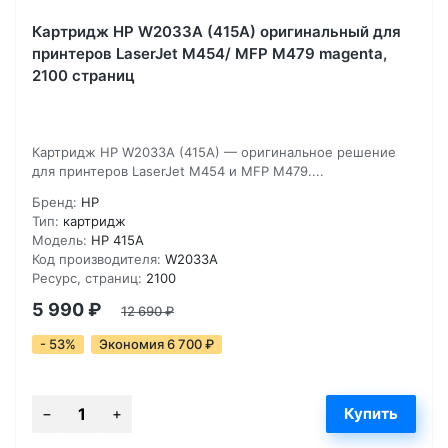
Картридж HP W2033A (415A) оригинальный для
принтеров LaserJet M454/ MFP M479 magenta,
2100 страниц
Картридж HP W2033A (415A) — оригинальное решение
для принтеров LaserJet M454 и MFP M479....
Бренд:
HP
Тип:
картридж
Модель:
HP 415A
Код производителя:
W2033A
Ресурс, страниц:
2100
5 990
₽
12 690
₽
- 53%
Экономия 6 700
₽