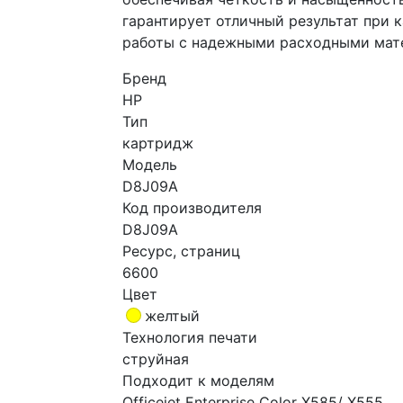
гарантирует отличный результат при 
работы с надежными расходными мате
Бренд
HP
Тип
картридж
Модель
D8J09A
Код производителя
D8J09A
Ресурс, страниц
6600
Цвет
желтый
Технология печати
струйная
Подходит к моделям
Officejet Enterprise Color X585/ X555