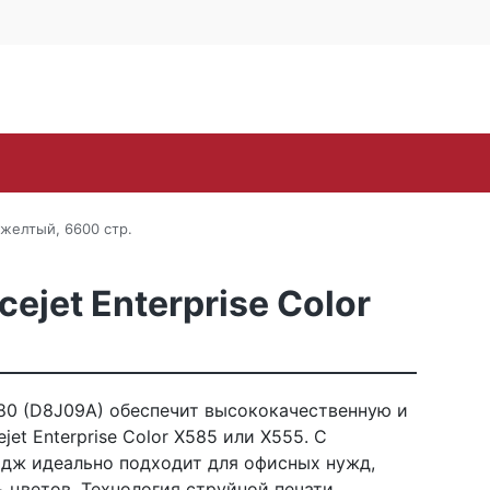
4 офис 514
Личный кабинет
0
0
Корзина
16-57
пуста
oh
Samsung
Toshiba
Xerox
ЗИП
Стр
 желтый, 6600 стр.
jet Enterprise Color
0 (D8J09A) обеспечит высококачественную и
jet Enterprise Color X585 или X555. С
идж идеально подходит для офисных нужд,
 цветов. Технология струйной печати