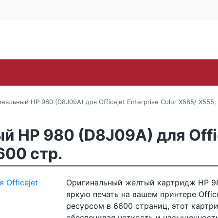
Контакты
Каширское ш., 25Б, стр. 
+7 (495) 646-
Поиск
ra
Lexmark
OKI
Panasonic
Pantum
Ric
альный HP 980 (D8J09A) для Officejet Enterprise Color X585/ X555,
HP 980 (D8J09A) для Office
600 стр.
Оригинальный желтый картридж HP 98
яркую печать на вашем принтере Office
ресурсом в 6600 страниц, этот картр
обеспечивая четкость и насыщенность