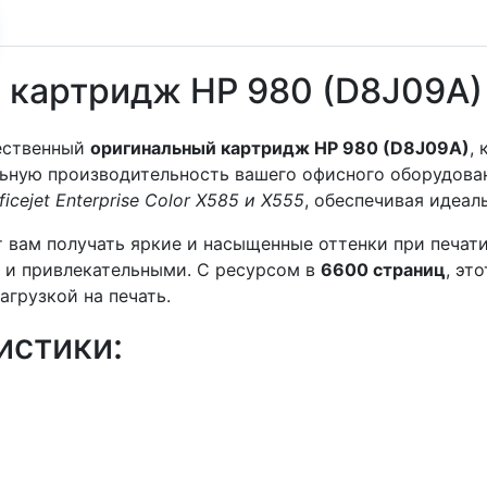
картридж HP 980 (D8J09A) 
ественный
оригинальный картридж HP 980 (D8J09A)
,
льную производительность вашего офисного оборудова
ficejet Enterprise Color X585 и X555
, обеспечивая идеа
т вам получать яркие и насыщенные оттенки при печат
и и привлекательными. С ресурсом в
6600 страниц
, эт
грузкой на печать.
истики: