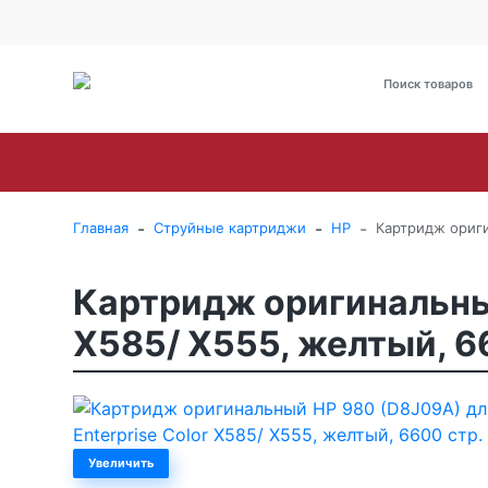
О Компании
Оплата
Доставка
Гарантия и сервис
Brother
Canon
Epson
HP
Kyoce
-
-
-
Главная
Струйные картриджи
HP
Картридж оригин
Картридж оригинальный 
X585/ X555, желтый, 6
Увеличить