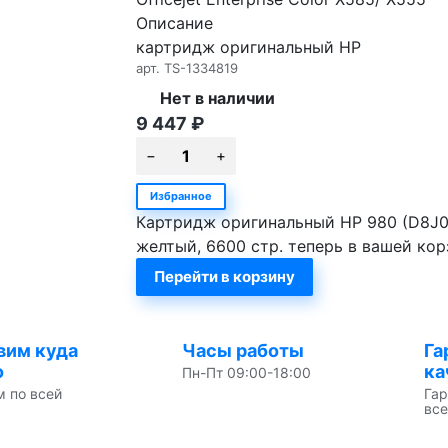
Описание
картридж оригинальный HP
арт.
TS-1334819
Нет в наличии
9 447
₽
Избранное
Картридж оригинальный HP 980 (D8J09A)
желтый, 6600 стр. теперь в вашей кор
Перейти в корзину
вим куда
Часы работы
Га
о
ка
Пн-Пт 09:00-18:00
м по всей
Гар
все