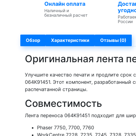
Онлайн оплата
Доста
угодн
Наличный и
безналичный расчет
Работае
России
Обзор
Характеристики
Отзывы (0)
Оригинальная лента п
Улучшите качество печати и продлите срок
064K91451. Этот компонент, разработанный 
распечатанной страницы.
Совместимость
Лента переноса 064K91451 подходит для шир
Phaser 7750, 7700, 7760
WorkCentre 7228, 7235, 7245, 7328, 7335