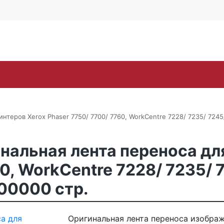
Контакты
Каширское ш., 25Б, стр. 
+7 (495) 646-
Поиск
ra
Lexmark
OKI
Panasonic
Pantum
Ric
теров Xerox Phaser 7750/ 7700/ 7760, WorkCentre 7228/ 7235/ 7245/
нальная лента переноса дл
0, WorkCentre 7228/ 7235/ 
300000 стр.
Оригинальная лента переноса изображ