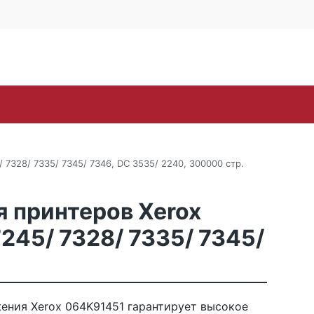
4 офис 514
Личный кабинет
0
0
Корзина
16-57
пуста
oh
Samsung
Sharp
Toshiba
Xerox
ЗИП
 7328/ 7335/ 7345/ 7346, DC 3535/ 2240, 300000 стр.
я принтеров Xerox
7245/ 7328/ 7335/ 7345/
ения Xerox 064K91451 гарантирует высокое