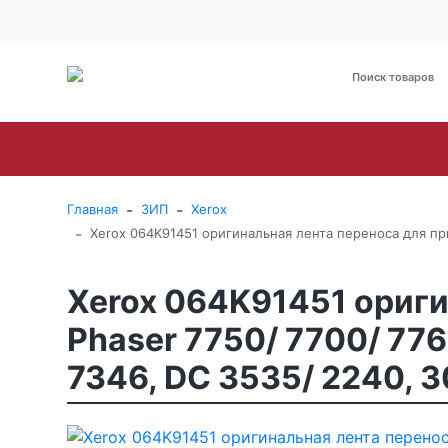
О Компании
Оплата
Доставка
Гарантия и сервис
Brother
Canon
Epson
HP
Kyoce
-
-
Главная
ЗИП
Xerox
-
Xerox 064K91451 оригинальная лента переноса для прин
Xerox 064K91451 ориги
Phaser 7750/ 7700/ 776
7346, DC 3535/ 2240, 