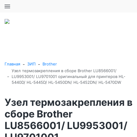
+7 (495) 646-16-57
0
0
Каталог товаров
-
-
Главная
ЗИП
Brother
Узел термозакрепления в сборе Brother LU8566001/
-
LU9953001/ LU9701001 оригинальный для принтеров HL-
5440D/ HL-5445D/ HL-5450DN/ HL-5452DN/ HL-5470DW
Узел термозакрепления в
сборе Brother
LU8566001/ LU9953001/