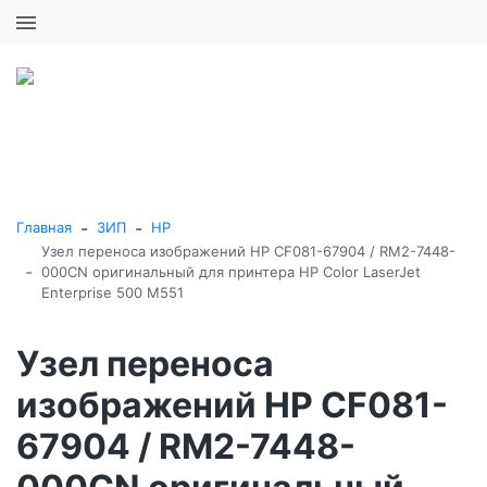
+7 (495) 646-16-57
0
0
Каталог товаров
-
-
Главная
ЗИП
HP
Узел переноса изображений HP CF081-67904 / RM2-7448-
-
000CN оригинальный для принтера HP Color LaserJet
Enterprise 500 M551
Узел переноса
изображений HP CF081-
67904 / RM2-7448-