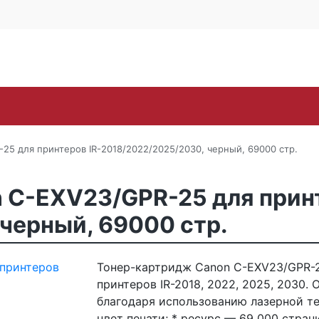
Контакты
Каширское ш., 25Б, стр. 
+7 (495) 646-
Поиск
ra
Lexmark
OKI
Panasonic
Pantum
Ric
25 для принтеров IR-2018/2022/2025/2030, черный, 69000 стр.
 C-EXV23/GPR-25 для принт
черный, 69000 стр.
Тонер-картридж Canon C-EXV23/GPR-2
принтеров IR-2018, 2022, 2025, 2030.
благодаря использованию лазерной те
цвет печати; * ресурс — 69 000 стран