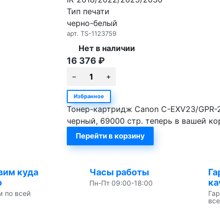
Тип печати
черно-белый
арт.
TS-1123759
Нет в наличии
16 376
₽
Избранное
Тонер-картридж Canon C-EXV23/GPR-2
черный, 69000 стр. теперь в вашей ко
Перейти в корзину
вим куда
Часы работы
Га
о
ка
Пн-Пт 09:00-18:00
м по всей
Гар
все