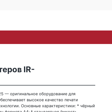
4 офис 514
Личный кабинет
0
0
Корзина
16-57
пуста
oh
Samsung
Toshiba
Xerox
ЗИП
Стр
еров IR-
5 — оригинальное оборудование для
 Обеспечивает высокое качество печати
хнологии. Основные характеристики: * чёрный
иц формата А4; * стандартная ёмкость