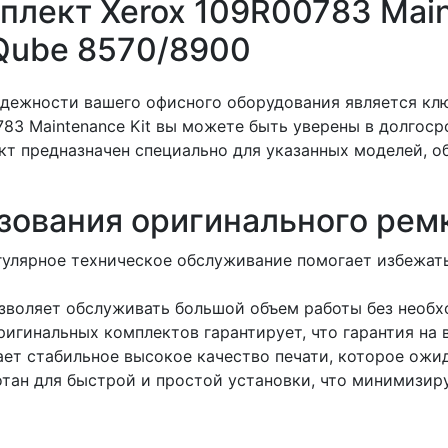
лект Xerox 109R00783 Maint
rQube 8570/8900
адежности вашего офисного оборудования является кл
3 Maintenance Kit вы можете быть уверены в долгоср
ект предназначен специально для указанных моделей, 
ования оригинального ремк
улярное техническое обслуживание помогает избежат
воляет обслуживать большой объем работы без необх
игинальных комплектов гарантирует, что гарантия на 
т стабильное высокое качество печати, которое ожида
ан для быстрой и простой установки, что минимизиру