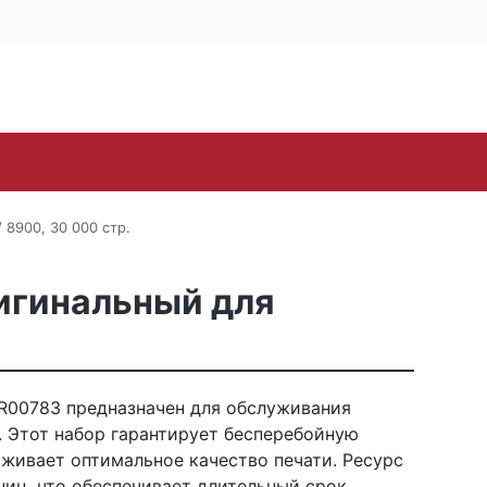
4 офис 514
Личный кабинет
0
0
Корзина
16-57
пуста
oh
Samsung
Toshiba
Xerox
ЗИП
Стр
 8900, 30 000 стр.
ригинальный для
R00783 предназначен для обслуживания
. Этот набор гарантирует бесперебойную
живает оптимальное качество печати. Ресурс
ниц, что обеспечивает длительный срок