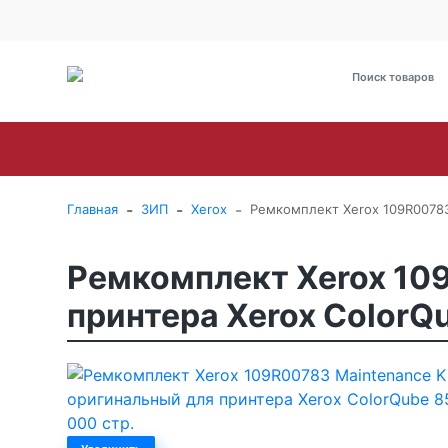
О Компании
Оплата
Доставка
Гарантия и сервис
Brother
Canon
Epson
HP
Kyoce
-
-
-
Главная
ЗИП
Xerox
Ремкомплект Xerox 109R00783 
Ремкомплект Xerox 109
принтера Xerox ColorQu