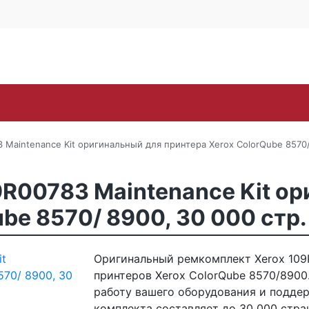
Контакты
Каширское ш., 25Б, стр. 
+7 (495) 646-
Поиск
ra
Lexmark
OKI
Panasonic
Pantum
Ric
Maintenance Kit оригинальный для принтера Xerox ColorQube 8570/
R00783 Maintenance Kit о
be 8570/ 8900, 30 000 стр.
Оригинальный ремкомплект Xerox 109
принтеров Xerox ColorQube 8570/8900
работу вашего оборудования и поддер
комплекта составляет до 30 000 стра