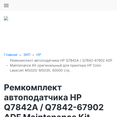
+7 (495) 646-16-57
0
0
Каталог товаров
-
-
Главная
ЗИП
HP
Ремкомплект автоподатчика HP Q7842A / Q7842-67902 ADF
-
Maintenance Kit оригинальный для принтера HP Color
LaserJet M5025/ M5035, 60000 стр.
Ремкомплект
автоподатчика HP
Q7842A / Q7842-67902