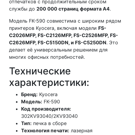
отпечатков с продолжительным сроком
службы до
200 000 страниц формата А4
.
Модель FK-590 совместима с широким рядом
принтеров Kyocera, включая модели
FS-
C2026MFP, FS-C2126MFP, FS-C2526MFP, FS-
C2626MFP, FS-C5150DN, и FS-C5250DN
. Это
делает её универсальным решением для
многих офисных потребностей.
Технические
характеристики:
Бренд:
Kyocera
Модель:
FK-590
Код производителя:
302KV93040/2KV93040
Тип:
печка в сборе
Технология печати:
лазерная