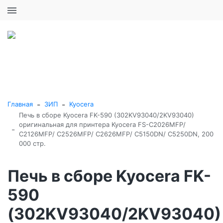
+7 (495) 646-16-57
0
0
Каталог товаров
-
-
Главная
ЗИП
Kyocera
Печь в сборе Kyocera FK-590 (302KV93040/2KV93040)
оригинальная для принтера Kyocera FS-C2026MFP/
-
C2126MFP/ C2526MFP/ C2626MFP/ C5150DN/ C5250DN, 200
000 стр.
Печь в сборе Kyocera FK-
590
(302KV93040/2KV93040)