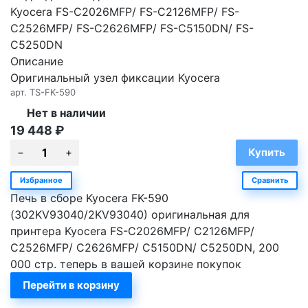
Kyocera FS-C2026MFP/ FS-C2126MFP/ FS-
C2526MFP/ FS-C2626MFP/ FS-C5150DN/ FS-
C5250DN
Описание
Оригинальный узел фиксации Kyocera
арт.
TS-FK-590
Нет в наличии
19 448
₽
Избранное
Сравнить
Печь в сборе Kyocera FK-590
(302KV93040/2KV93040) оригинальная для
принтера Kyocera FS-C2026MFP/ C2126MFP/
C2526MFP/ C2626MFP/ C5150DN/ C5250DN, 200
000 стр. теперь в вашей корзине покупок
Перейти в корзину