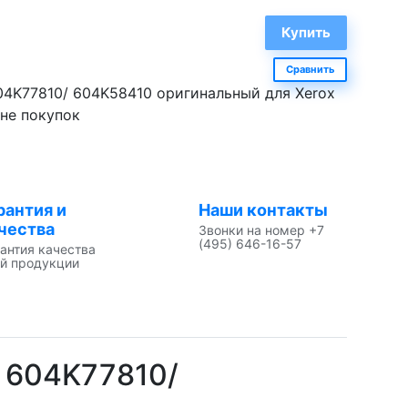
Сравнить
04K77810/ 604K58410 оригинальный для Xerox
ине покупок
рантия и
Наши контакты
чества
Звонки на номер +7
(495) 646-16-57
антия качества
й продукции
 604K77810/