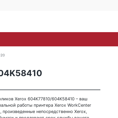
4 офис 514
Личный кабинет
0
0
Корзина
16-57
пуста
oh
Samsung
Sharp
Toshiba
Xerox
ЗИП
120
604K58410
ликов Xerox 604K77810/604K58410 – ваш
альной работы принтера Xerox WorkCenter
, произведенные непосредственно Xerox,
бумаги и продлевают срок службы вашего