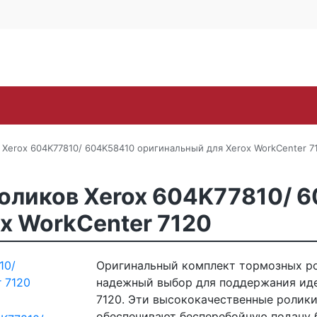
Контакты
Каширское ш., 25Б, стр. 
+7 (495) 646-
Поиск
ra
Lexmark
OKI
Panasonic
Pantum
Ric
Xerox 604K77810/ 604K58410 оригинальный для Xerox WorkCenter 7
оликов Xerox 604K77810/ 
x WorkCenter 7120
Оригинальный комплект тормозных ро
надежный выбор для поддержания иде
7120. Эти высококачественные ролики
обеспечивают бесперебойную подачу 