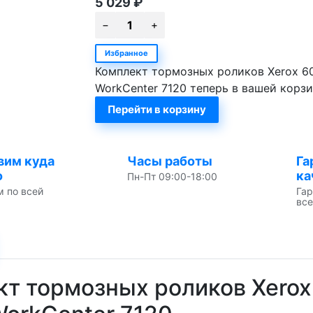
5 029
₽
Избранное
Комплект тормозных роликов Xerox 6
WorkCenter 7120 теперь в вашей корз
Перейти в корзину
вим куда
Часы работы
Га
о
ка
Пн-Пт 09:00-18:00
м по всей
Гар
все
т тормозных роликов Xerox