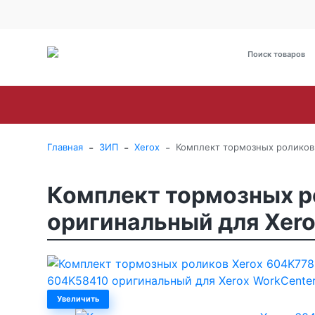
О Компании
Оплата
Доставка
Гарантия и сервис
Brother
Canon
Epson
HP
Kyoce
-
-
-
Главная
ЗИП
Xerox
Комплект тормозных роликов 
Комплект тормозных р
оригинальный для Xero
Увеличить