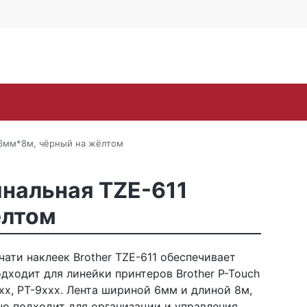
4 офис 514
Личный кабинет
0
0
Корзина
16-57
пуста
oh
Samsung
Toshiba
Xerox
ЗИП
Стр
а 6мм*8м, чёрный на жёлтом
инальная TZE-611
ёлтом
чати наклеек Brother TZE-611 обеспечивает
дходит для линейки принтеров Brother P-Touch
xxx, PT-9xxx. Лента шириной 6мм и длиной 8м,
но подходит для организации и управления