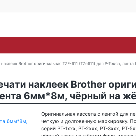
Контакты
Каширское ш., 25Б, стр. 
+7 (495) 646-
Поиск
ra
Lexmark
OKI
Panasonic
Pantum
Ric
и наклеек Brother оригинальная TZE-611 (TZe611) для P-Touch, лент
ечати наклеек Brother ориг
 лента 6мм*8м, чёрный на ж
Оригинальная кассета с лентой для пе
четкую и долговечную маркировку. По
серий PT-1xxx, PT-2xxx, PT-3xxx, PT-5
чёрный текст на жёлтом фоне, идеаль