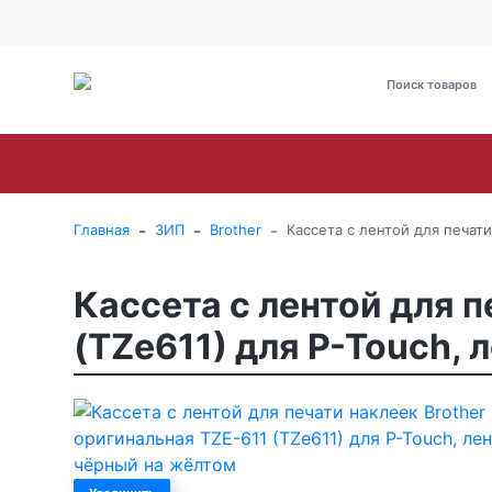
О Компании
Оплата
Доставка
Гарантия и сервис
Brother
Canon
Epson
HP
Kyoce
-
-
-
Главная
ЗИП
Brother
Кассета с лентой для печат
Кассета с лентой для п
(TZe611) для P-Touch,