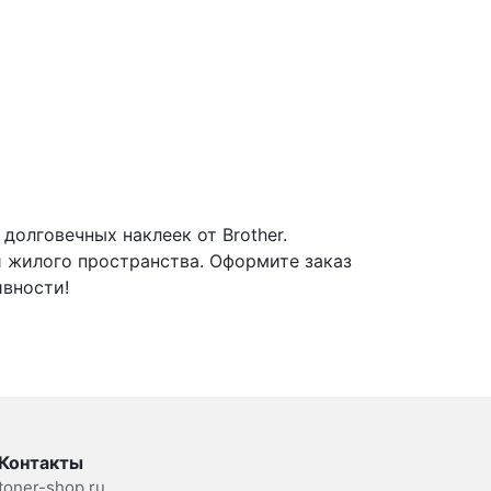
олговечных наклеек от Brother.
и жилого пространства. Оформите заказ
ивности!
Контакты
toner-shop.ru