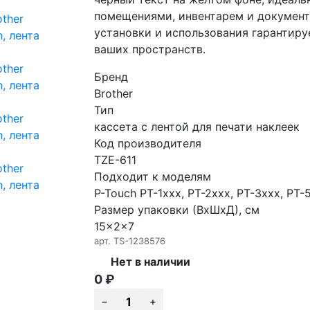
помещениями, инвентарем и документ
установки и использования гарантиру
ваших пространств.
Бренд
Brother
Тип
кассета с лентой для печати наклеек
Код производителя
TZE-611
Подходит к моделям
P-Touch PT-1xxx, PT-2xxx, PT-3xxx, PT-
Размер упаковки (ВхШхД), см
15x2x7
арт.
TS-1238576
Нет в наличии
0
₽