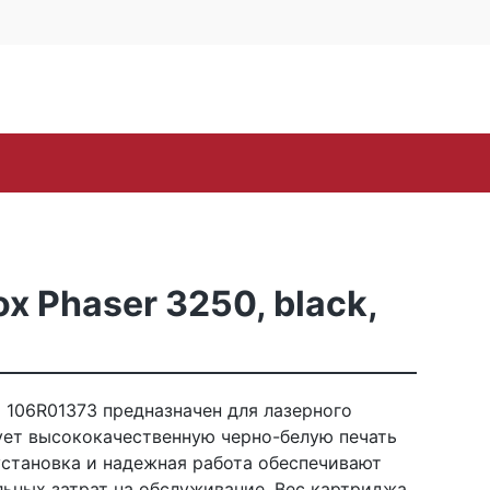
4 офис 514
Личный кабинет
0
0
Корзина
16-57
пуста
oh
Samsung
Sharp
Toshiba
Xerox
ЗИП
 Phaser 3250, black,
 106R01373 предназначен для лазерного
рует высококачественную черно-белую печать
установка и надежная работа обеспечивают
льных затрат на обслуживание. Вес картриджа