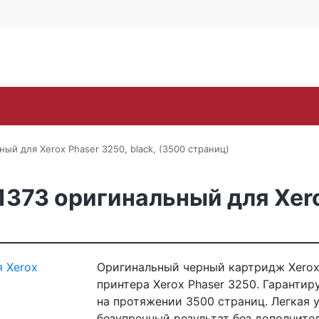
Контакты
Каширское ш., 25Б, стр. 
+7 (495) 646-
Поиск
ra
Lexmark
OKI
Panasonic
Pantum
Ric
ый для Xerox Phaser 3250, black, (3500 страниц)
373 оригинальный для Xerox
Оригинальный черный картридж Xerox
принтера Xerox Phaser 3250. Гаранти
на протяжении 3500 страниц. Легкая 
безупречный результат без дополните