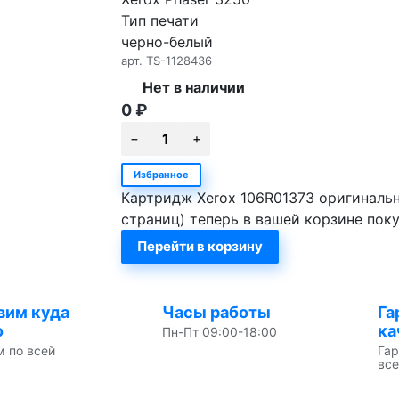
Тип печати
черно-белый
арт.
TS-1128436
Нет в наличии
0
₽
Избранное
Картридж Xerox 106R01373 оригинальны
страниц) теперь в вашей корзине пок
Перейти в корзину
вим куда
Часы работы
Га
о
ка
Пн-Пт 09:00-18:00
м по всей
Гар
все