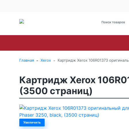
О Компании
Оплата
Доставка
Гарантия и сервис
Brother
Canon
Epson
HP
Kyoce
-
-
Главная
Xerox
Картридж Xerox 106R01373 оригинальн
Картридж Xerox 106R01
(3500 страниц)
Увеличить