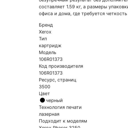
составляет 1.59 кг, а размеры упаков
офиса и дома, где требуется четкост
Бренд
Xerox
Тип
картридж
Модель
106R01373
Код производителя
106R01373
Ресурс, страниц
3500
Цвет
черный
Технология печати
лазерная
Подходит к моделям
Xerox Phaser 3250