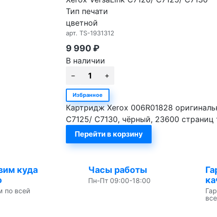
Тип печати
цветной
арт.
TS-1931312
9 990
₽
В наличии
Избранное
Картридж Xerox 006R01828 оригинальн
C7125/ C7130, чёрный, 23600 страниц
Перейти в корзину
вим куда
Часы работы
Га
о
ка
Пн-Пт 09:00-18:00
м по всей
Гар
все