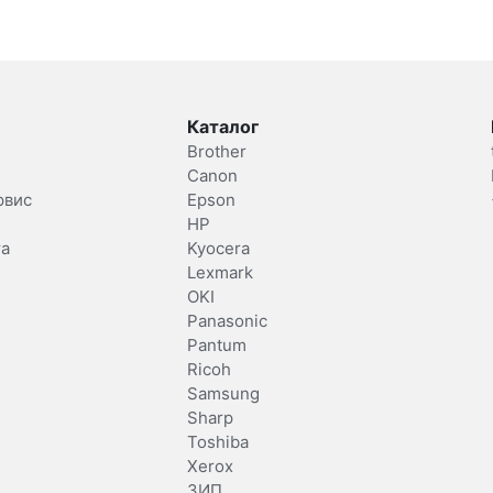
Каталог
Brother
Canon
рвис
Epson
HP
та
Kyocera
Lexmark
OKI
Panasonic
Pantum
Ricoh
Samsung
Sharp
Toshiba
Xerox
ЗИП