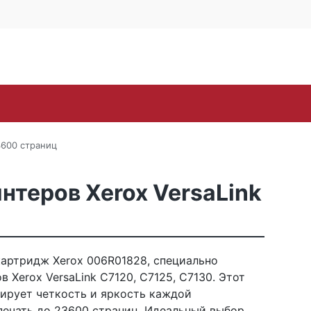
4 офис 514
Личный кабинет
0
0
Корзина
16-57
пуста
oh
Samsung
Sharp
Toshiba
Xerox
ЗИП
3600 страниц
теров Xerox VersaLink
артридж Xerox 006R01828, специально
 Xerox VersaLink C7120, C7125, C7130. Этот
ирует четкость и яркость каждой
печать до 23600 страниц. Идеальный выбор