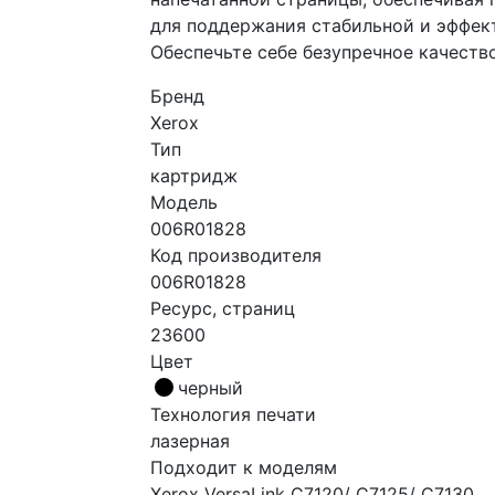
для поддержания стабильной и эффек
Обеспечьте себе безупречное качеств
Бренд
Xerox
Тип
картридж
Модель
006R01828
Код производителя
006R01828
Ресурс, страниц
23600
Цвет
черный
Технология печати
лазерная
Подходит к моделям
Xerox VersaLink C7120/ C7125/ C7130