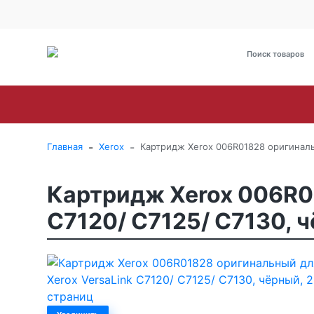
О Компании
Оплата
Доставка
Гарантия и сервис
Brother
Canon
Epson
HP
Kyoce
-
-
Главная
Xerox
Картридж Xerox 006R01828 оригинальн
Картридж Xerox 006R01
C7120/ C7125/ C7130, 