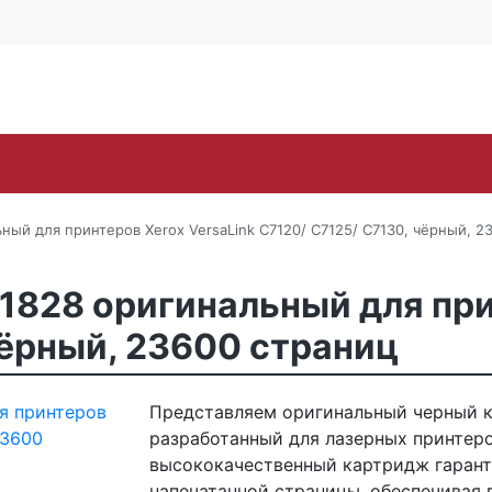
Контакты
Каширское ш., 25Б, стр. 
+7 (495) 646-
Поиск
ra
Lexmark
OKI
Panasonic
Pantum
Ric
ый для принтеров Xerox VersaLink C7120/ C7125/ C7130, чёрный, 2
828 оригинальный для прин
чёрный, 23600 страниц
Представляем оригинальный черный к
разработанный для лазерных принтеров
высококачественный картридж гарант
напечатанной страницы, обеспечивая 