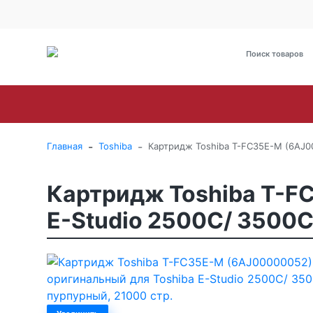
О Компании
Оплата
Доставка
Гарантия и сервис
Brother
Canon
Epson
HP
Kyoce
-
-
Главная
Toshiba
Картридж Toshiba T-FC35E-M (6AJ00
Картридж Toshiba T-F
E-Studio 2500C/ 3500C