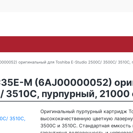
Контакты
Каширское ш., 25Б, стр. 
+7 (495) 646-
Поиск
ra
Lexmark
OKI
Panasonic
Pantum
Ric
000052) оригинальный для Toshiba E-Studio 2500C/ 3500C/ 3510C, 
C35E-M (6AJ00000052) ори
/ 3510C, пурпурный, 21000 
Оригинальный пурпурный картридж To
высококачественную цветную лазерную
3500C и 3510C. Стандартная емкость 
гарантируя долговечность и непревзо