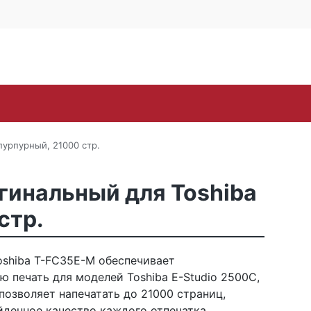
4 офис 514
Личный кабинет
0
0
Корзина
16-57
пуста
oh
Samsung
Sharp
Toshiba
Xerox
ЗИП
пурпурный, 21000 стр.
гинальный для Toshiba
стр.
shiba T-FC35E-M обеспечивает
 печать для моделей Toshiba E-Studio 2500C,
позволяет напечатать до 21000 страниц,
йденное качество каждого отпечатка.