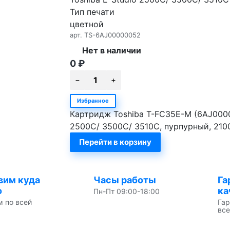
Тип печати
цветной
арт.
TS-6AJ00000052
Нет в наличии
0
₽
Избранное
Картридж Toshiba T-FC35E-M (6AJ0000
2500C/ 3500C/ 3510C, пурпурный, 2100
Перейти в корзину
вим куда
Часы работы
Га
о
ка
Пн-Пт 09:00-18:00
м по всей
Гар
все