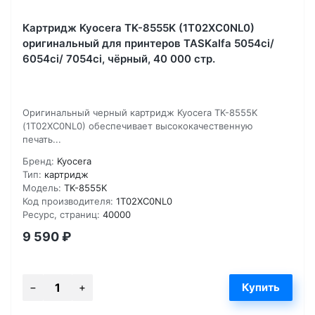
Картридж Kyocera TK-8555K (1T02XC0NL0)
оригинальный для принтеров TASKalfa 5054ci/
6054ci/ 7054ci, чёрный, 40 000 стр.
Оригинальный черный картридж Kyocera TK-8555K
(1T02XC0NL0) обеспечивает высококачественную
печать...
Бренд:
Kyocera
Тип:
картридж
Модель:
TK-8555K
Код производителя:
1T02XC0NL0
Ресурс, страниц:
40000
9 590
₽