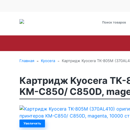
О Компании
Оплата
Доставка
Гарантия и сервис
Brother
Canon
Epson
HP
Kyoce
-
-
Главная
Kyocera
Картридж Kyocera TK-805M (370AL4
Картридж Kyocera TK-
KM-C850/ C850D, mage
Увеличить