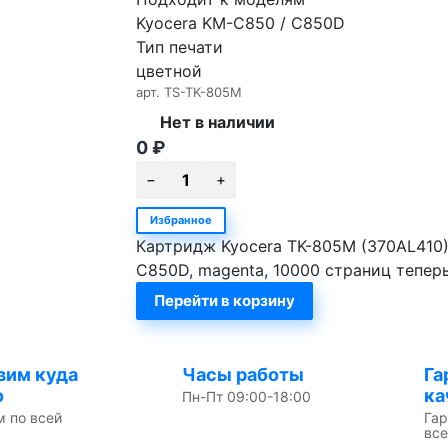
Kyocera KM-C850 / C850D
Тип печати
цветной
арт.
TS-TK-805M
Нет в наличии
0
₽
Избранное
Картридж Kyocera TK-805M (370AL410
C850D, magenta, 10000 страниц тепер
Перейти в корзину
вим куда
Часы работы
Га
о
ка
Пн-Пт 09:00-18:00
м по всей
Гар
все