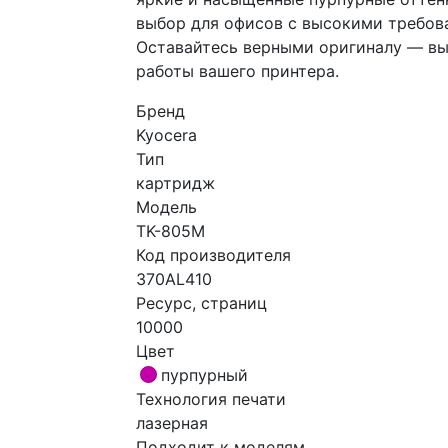
выбор для офисов с высокими требова
Оставайтесь верными оригиналу — вы
работы вашего принтера.
Бренд
Kyocera
Тип
картридж
Модель
TK-805M
Код производителя
370AL410
Ресурс, страниц
10000
Цвет
пурпурный
Технология печати
лазерная
Подходит к моделям