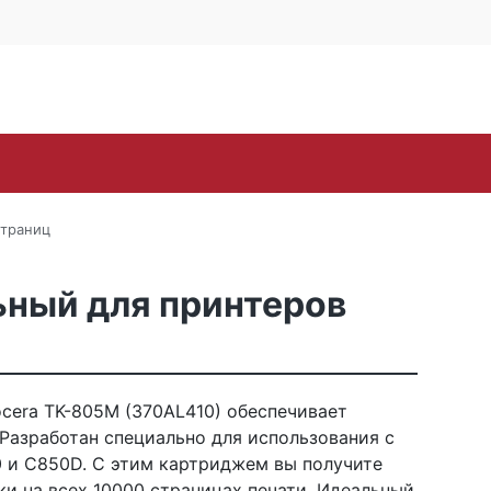
4 офис 514
Личный кабинет
0
0
Корзина
16-57
пуста
oh
Samsung
Sharp
Toshiba
Xerox
ЗИП
страниц
ьный для принтеров
cera TK-805M (370AL410) обеспечивает
Разработан специально для использования с
 и C850D. С этим картриджем вы получите
и на всех 10000 страницах печати. Идеальный