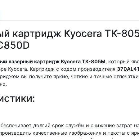
й картридж Kyocera TK-805
 C850D
ный лазерный картридж Kyocera TK-805M
, который яв
ере Kyocera. Картридж с кодом производителя
370AL4
триджем вы получите яркие, четкие и точные отпечатк
но.
истики:
обеспечивает долгий срок службы и снижение затрат на
спроизводить качественные изображения и тексты с я