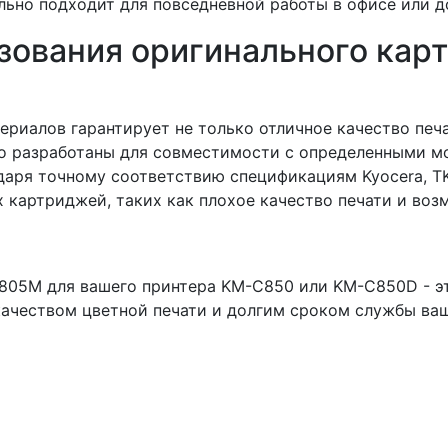
льно подходит для повседневной работы в офисе или д
ования оригинального карт
риалов гарантирует не только отличное качество печа
о разработаны для совместимости с определенными мо
даря точному соответствию спецификациям Kyocera, T
 картриджей, таких как плохое качество печати и во
-805M для вашего принтера KM-C850 или KM-C850D - эт
качеством цветной печати и долгим сроком службы ва