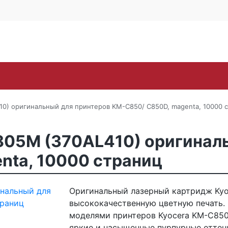
Контакты
Каширское ш., 25Б, стр. 
+7 (495) 646-
Поиск
ra
Lexmark
OKI
Panasonic
Pantum
Ric
10) оригинальный для принтеров KM-C850/ C850D, magenta, 10000 
805M (370AL410) оригинал
nta, 10000 страниц
Оригинальный лазерный картридж Kyo
высококачественную цветную печать. 
моделями принтеров Kyocera KM-C850
яркие и насыщенные пурпурные оттенк