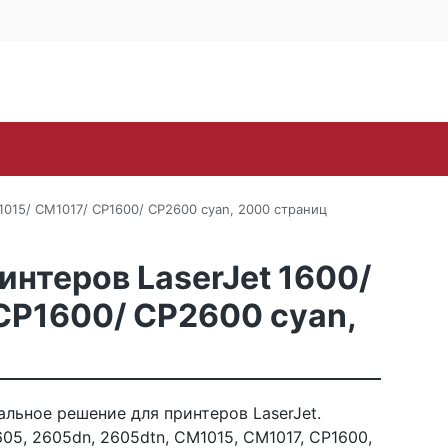
4 офис 514
Личный кабинет
0
0
Корзина
16-57
пуста
oh
Samsung
Toshiba
Xerox
ЗИП
Стр
1015/ CM1017/ CP1600/ CP2600 cyan, 2000 страниц
нтеров LaserJet 1600/
CP1600/ CP2600 cyan,
льное решение для принтеров LaserJet.
05, 2605dn, 2605dtn, CM1015, CM1017, CP1600,