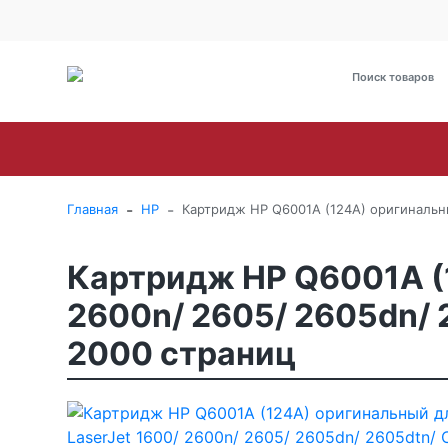
О Компании
Оплата
Доставка
Гарантия и сервис
Brother
Canon
Epson
HP
Kyoce
-
-
Главная
HP
Картридж HP Q6001A (124A) оригинальны
Картридж HP Q6001A (1
2600n/ 2605/ 2605dn/ 
2000 страниц