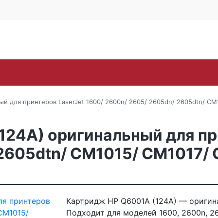
Контакты
Каширское ш., 25Б, стр. 
+7 (495) 646-
Поиск
ra
Lexmark
OKI
Panasonic
Pantum
Ric
й для принтеров LaserJet 1600/ 2600n/ 2605/ 2605dn/ 2605dtn/ CM
24A) оригинальный для при
2605dtn/ CM1015/ CM1017/ 
Картридж HP Q6001A (124A) — оригина
Подходит для моделей 1600, 2600n, 26