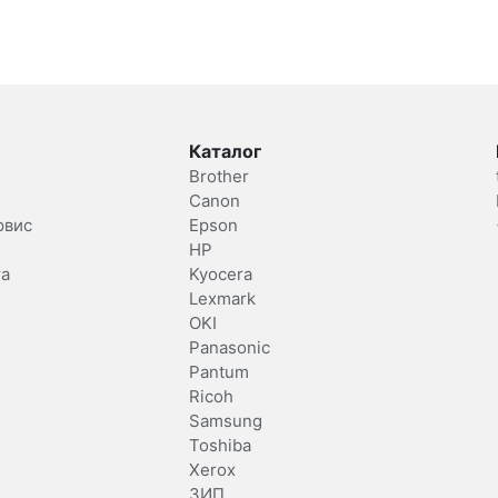
Каталог
Brother
Canon
рвис
Epson
HP
та
Kyocera
Lexmark
OKI
Panasonic
Pantum
Ricoh
Samsung
Toshiba
Xerox
ЗИП