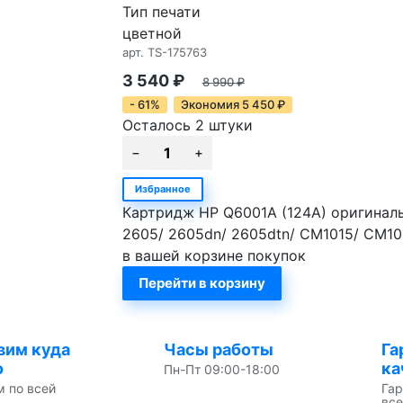
Тип печати
цветной
арт.
TS-175763
3 540
₽
8 990
₽
- 61%
Экономия
5 450
₽
Осталось 2 штуки
Избранное
Картридж HP Q6001A (124A) оригиналь
2605/ 2605dn/ 2605dtn/ CM1015/ CM10
в вашей корзине покупок
Перейти в корзину
вим куда
Часы работы
Га
о
ка
Пн-Пт 09:00-18:00
м по всей
Гар
все