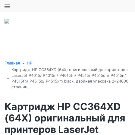
+7 (495) 646-16-57
0
0
Каталог товаров
-
Главная
HP
Картридж HP CC364XD (64X) оригинальный для принтеров
LaserJet P4015/ P4015n/ P4015tn/ P4515/ P4515dn/ P4515n/
-
P4515tn/ P4515x/ P4515xm black, двойная упаковка 2*24000
страниц
Картридж HP CC364XD
(64X) оригинальный для
принтеров LaserJet