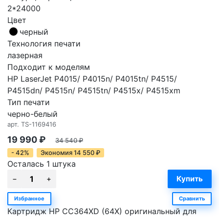
2*24000
Цвет
черный
Технология печати
лазерная
Подходит к моделям
HP LaserJet P4015/ P4015n/ P4015tn/ P4515/
P4515dn/ P4515n/ P4515tn/ P4515x/ P4515xm
Тип печати
черно-белый
арт.
TS-1169416
19 990
₽
34 540
₽
- 42%
Экономия
14 550
₽
Осталась 1 штука
Избранное
Сравнить
Картридж HP CC364XD (64X) оригинальный для