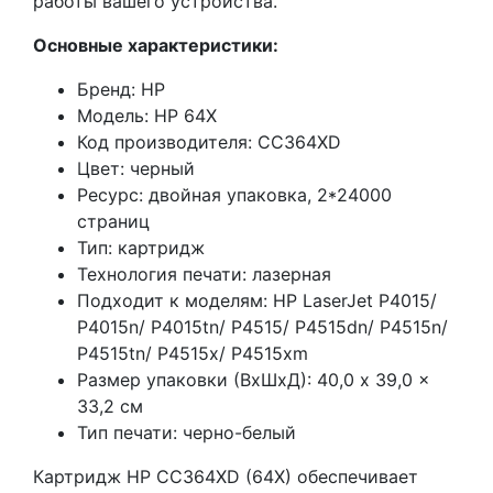
работы вашего устройства.
Основные характеристики:
Бренд: HP
Модель: HP 64X
Код производителя: CC364XD
Цвет: черный
Ресурс: двойная упаковка, 2*24000
страниц
Тип: картридж
Технология печати: лазерная
Подходит к моделям: HP LaserJet P4015/
P4015n/ P4015tn/ P4515/ P4515dn/ P4515n/
P4515tn/ P4515x/ P4515xm
Размер упаковки (ВхШхД): 40,0 x 39,0 x
33,2 см
Тип печати: черно-белый
Картридж HP CC364XD (64X) обеспечивает