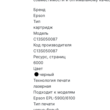
Бренд
Epson
Тип
картридж
Модель
C13S050087
Код производителя
C13S050087
Ресурс, страниц
6000
Цвет
черный
Технология печати
лазерная
Подходит к моделям
Epson EPL-5900/6100
Тип печати
черно-белый