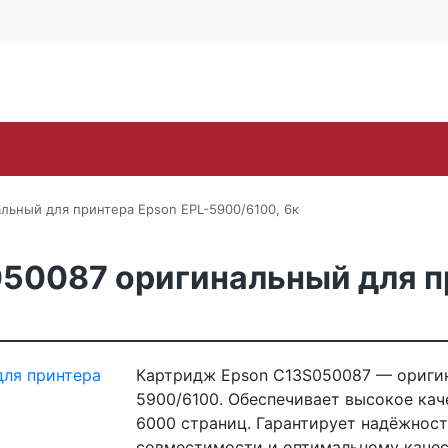
Контакты
Каширское ш., 25Б, стр. 
+7 (495) 646-
Поиск
ra
Lexmark
OKI
Panasonic
Pantum
Ric
льный для принтера Epson EPL-5900/6100, 6к
50087 оригинальный для пр
Картридж Epson C13S050087 — оригин
5900/6100. Обеспечивает высокое кач
6000 страниц. Гарантирует надёжност
совместимости и оптимальному качес