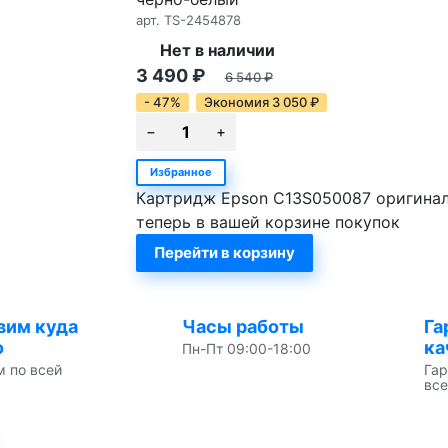
арт.
TS-2454878
Нет в наличии
3 490
₽
6 540
₽
- 47%
Экономия
3 050
₽
Избранное
Картридж Epson C13S050087 оригиналь
теперь в вашей корзине покупок
Перейти в корзину
вим куда
Часы работы
Га
о
ка
Пн-Пт 09:00-18:00
м по всей
Гар
все