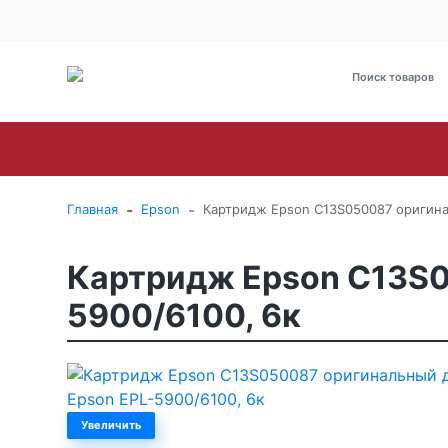
О Компании
Оплата
Доставка
Гарантия и сервис
Brother
Canon
Epson
HP
Kyoce
-
-
Главная
Epson
Картридж Epson C13S050087 оригина
Картридж Epson C13S0
5900/6100, 6к
Увеличить