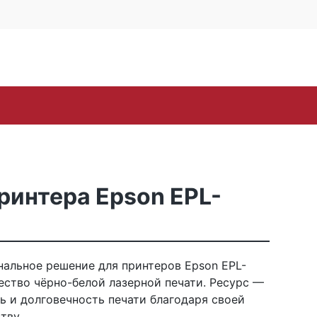
4 офис 514
Личный кабинет
0
0
Корзина
16-57
пуста
oh
Samsung
Toshiba
Xerox
ЗИП
Стр
интера Epson EPL-
альное решение для принтеров Epson EPL-
ество чёрно-белой лазерной печати. Ресурс —
ь и долговечность печати благодаря своей
тву.