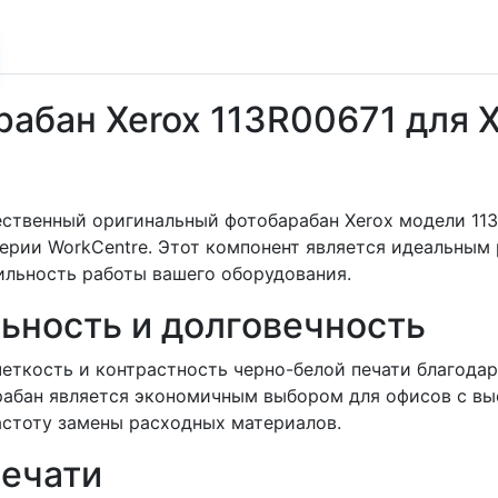
абан Xerox 113R00671 для X
твенный оригинальный фотобарабан Xerox модели 113
ерии WorkCentre. Этот компонент является идеальным 
бильность работы вашего оборудования.
ьность и долговечность
четкость и контрастность черно-белой печати благода
барабан является экономичным выбором для офисов с в
астоту замены расходных материалов.
печати