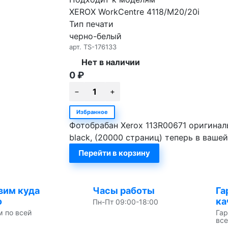
XEROX WorkCentre 4118/M20/20i
Тип печати
черно-белый
арт.
TS-176133
Нет в наличии
0
₽
Избранное
Фотобрабан Xerox 113R00671 оригиналь
black, (20000 страниц) теперь в ваше
Перейти в корзину
вим куда
Часы работы
Га
о
ка
Пн-Пт 09:00-18:00
м по всей
Гар
все