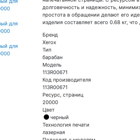
долговечность и надежность, минимизи
простота в обращении делают его ид
изделия составляет всего 0.68 кг, что
Бренд
Xerox
Тип
барабан
Модель
113R00671
Код производителя
113R00671
Ресурс, страниц
20000
Цвет
черный
Технология печати
лазерная
Подходит к моделям