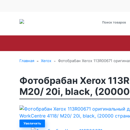
О Компании
Оплата
Доставка
Гарантия и сервис
Brother
Canon
Epson
HP
Kyoce
-
-
Главная
Xerox
Фотобрабан Xerox 113R00671 оригиналь
Фотобрабан Xerox 113R
M20/ 20i, black, (2000
Увеличить