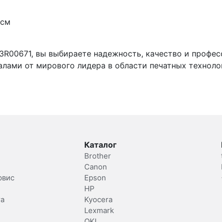
 см
3R00671, вы выбираете надежность, качество и профе
лами от мирового лидера в области печатных техноло
Каталог
Brother
Canon
рвис
Epson
HP
та
Kyocera
Lexmark
OKI