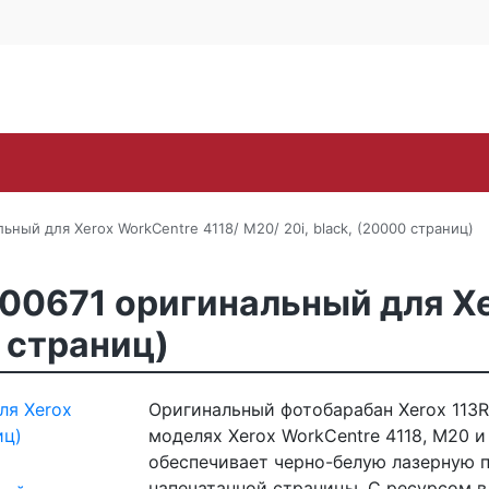
Контакты
Каширское ш., 25Б, стр. 
+7 (495) 646-
Поиск
ra
Lexmark
OKI
Panasonic
Pantum
Ric
ный для Xerox WorkCentre 4118/ M20/ 20i, black, (20000 страниц)
00671 оригинальный для Xe
0 страниц)
Оригинальный фотобарабан Xerox 113R
моделях Xerox WorkCentre 4118, M20 
обеспечивает черно-белую лазерную п
напечатанной страницы. С ресурсом в