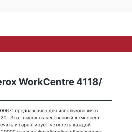
4 офис 514
Личный кабинет
0
0
Корзина
16-57
пуста
oh
Samsung
Sharp
Toshiba
Xerox
ЗИП
rox WorkCentre 4118/
00671 предназначен для использования в
и 20i. Этот высококачественный компонент
ечать и гарантирует четкость каждой
 20000 страниц фотобарабан обеспечивает