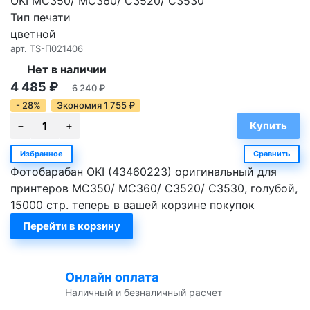
OKI MC350/ MC360/ C3520/ C3530
Тип печати
цветной
арт.
TS-П021406
Нет в наличии
4 485
₽
6 240
₽
- 28%
Экономия
1 755
₽
Избранное
Сравнить
Фотобарабан OKI (43460223) оригинальный для
принтеров MC350/ MC360/ C3520/ C3530, голубой,
15000 стр. теперь в вашей корзине покупок
Перейти в корзину
Онлайн оплата
Наличный и безналичный расчет