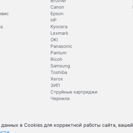
Brother
Canon
рвис
Epson
HP
та
Kyocera
Lexmark
OKI
Panasonic
Pantum
Ricoh
Samsung
Toshiba
Xerox
ЗИП
Струйные картриджи
Чернила
 данных в Cookies для корректной работы сайта, вашей
ости
.