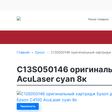
О Компании
Оплата
Доставка
Гарантия и сервис
Brother
Canon
Epson
HP
Kyoce
-
-
Главная
Epson
C13S050146 оригинальный картридж 
C13S050146 оригиналь
AcuLaser cyan 8к
Увеличить