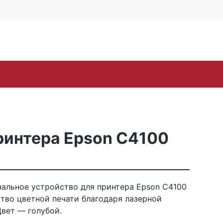
4 офис 514
Личный кабинет
0
0
Корзина
16-57
пуста
oh
Samsung
Toshiba
Xerox
ЗИП
Стр
ринтера Epson C4100
альное устройство для принтера Epson C4100
ство цветной печати благодаря лазерной
Цвет — голубой.