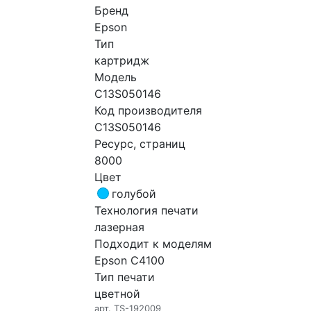
Бренд
Epson
Тип
картридж
Модель
C13S050146
Код производителя
C13S050146
Ресурс, страниц
8000
Цвет
голубой
Технология печати
лазерная
Подходит к моделям
Epson C4100
Тип печати
цветной
арт.
TS-192009