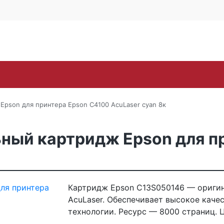
Контакты
Каширское ш., 25Б, стр. 
+7 (495) 646-
Поиск
ra
Lexmark
OKI
Panasonic
Pantum
Ric
Epson для принтера Epson C4100 AcuLaser cyan 8к
ный картридж Epson для п
Картридж Epson C13S050146 — оригин
AcuLaser. Обеспечивает высокое каче
технологии. Ресурс — 8000 страниц. 