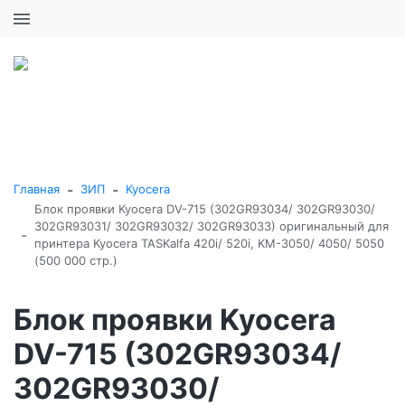
+7 (495) 646-16-57
0
0
Каталог товаров
-
-
Главная
ЗИП
Kyocera
Блок проявки Kyocera DV-715 (302GR93034/ 302GR93030/
302GR93031/ 302GR93032/ 302GR93033) оригинальный для
-
принтера Kyocera TASKalfa 420i/ 520i, KM-3050/ 4050/ 5050
(500 000 стр.)
Блок проявки Kyocera
DV-715 (302GR93034/
302GR93030/