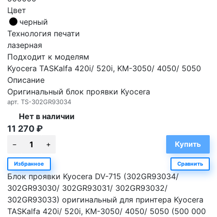
Цвет
черный
Технология печати
лазерная
Подходит к моделям
Kyocera TASKalfa 420i/ 520i, KM-3050/ 4050/ 5050
Описание
Оригинальный блок проявки Kyocera
арт.
TS-302GR93034
Нет в наличии
11 270
₽
Избранное
Сравнить
Блок проявки Kyocera DV-715 (302GR93034/
302GR93030/ 302GR93031/ 302GR93032/
302GR93033) оригинальный для принтера Kyocera
TASKalfa 420i/ 520i, KM-3050/ 4050/ 5050 (500 000